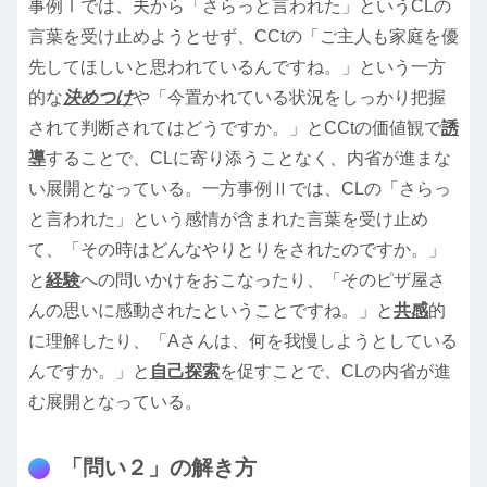
事例Ⅰでは、夫から「さらっと言われた」というCLの
言葉を受け止めようとせず、CCtの「ご主人も家庭を優
先してほしいと思われているんですね。」という一方
的な
決めつけ
や「今置かれている状況をしっかり把握
されて判断されてはどうですか。」とCCtの価値観で
誘
導
することで、CLに寄り添うことなく、内省が進まな
い展開となっている。一方事例Ⅱでは、CLの「さらっ
と言われた」という感情が含まれた言葉を受け止め
て、「その時はどんなやりとりをされたのですか。」
と
経験
への問いかけをおこなったり、「そのピザ屋さ
んの思いに感動されたということですね。」と
共感
的
に理解したり、「Aさんは、何を我慢しようとしている
んですか。」と
自己探索
を促すことで、CLの内省が進
む展開となっている。
「問い２」の解き方