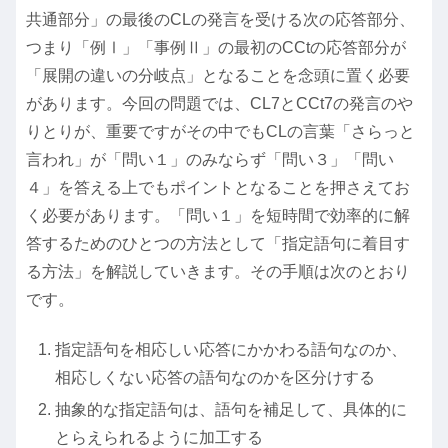
共通部分」の最後のCLの発言を受ける次の応答部分、
つまり「例Ⅰ」「事例Ⅱ」の最初のCCtの応答部分が
「展開の違いの分岐点」となることを念頭に置く必要
があります。今回の問題では、CL7とCCt7の発言のや
りとりが、重要ですがその中でもCLの言葉「さらっと
言われ」が「問い１」のみならず「問い３」「問い
４」を答える上でもポイントとなることを押さえてお
く必要があります。「問い１」を短時間で効率的に解
答するためのひとつの方法として「指定語句に着目す
る方法」を解説していきます。その手順は次のとおり
です。
指定語句を相応しい応答にかかわる語句なのか、
相応しくない応答の語句なのかを区分けする
抽象的な指定語句は、語句を補足して、具体的に
とらえられるように加工する