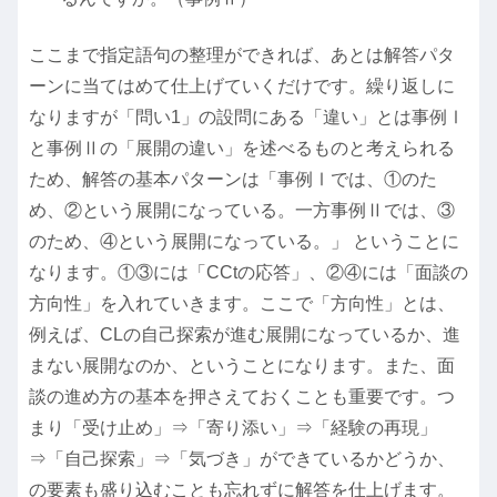
ここまで指定語句の整理ができれば、あとは解答パタ
ーンに当てはめて仕上げていくだけです。繰り返しに
なりますが「問い1」の設問にある「違い」とは事例Ⅰ
と事例Ⅱの「展開の違い」を述べるものと考えられる
ため、解答の基本パターンは「事例Ⅰでは、①のた
め、②という展開になっている。一方事例Ⅱでは、③
のため、④という展開になっている。」 ということに
なります。①③には「CCtの応答」、②④には「面談の
方向性」を入れていきます。ここで「方向性」とは、
例えば、CLの自己探索が進む展開になっているか、進
まない展開なのか、ということになります。また、面
談の進め方の基本を押さえておくことも重要です。つ
まり「受け止め」⇒「寄り添い」⇒「経験の再現」
⇒「自己探索」⇒「気づき」ができているかどうか、
の要素も盛り込むことも忘れずに解答を仕上げます。