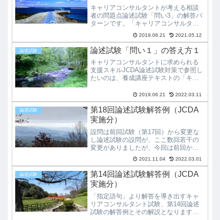
キャリアコンサルタントが考える相談
者の問題点論述試験「問い3」の解答パ
ターンです。「キャリアコンサルタン
トとして、あなたの考える相談者の問
2019.06.21
2021.05.12
題と思われる点」を記述する問題で
す。ここでの「相談者の問題」とは、
論述試験「問い１」の答え方１
論述試験
クライエントが既に気づいていること
キャリアコンサルタントに求められる
で...
支援スキルJCDA論述試験対策で参照し
たいのは、養成講座テキストの「キャ
リアコンサルタントに求められる支援
スキル」」「支援スキル」の部分で
2019.06.21
2022.03.11
す。ここで書かれている「面談場面
で、キャリアコンサルタントがやらな
第18回論述試験解答例（JCDA
論述試験
け...
実施分）
設問は前回試験（第17回）から変更な
し論述試験の設問が、ここ数回若干の
変更がありましたが、今回は前回から
変更されていませんでした。過去問の
2021.11.04
2022.03.01
対策を行うことで、合格圏内の得点を
取ることは十分可能な問題です。相談
第14回論述試験解答例（JCDA
論述試験
ケース内容や逐語録の記述も読み解き...
実施分）
「指定語句」より解答を導き出すキャ
リアコンサルタント試験、第14回論述
試験の解答例とその解説となります。
今回も問い１に関しては、「指定語