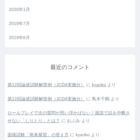
2020年1月
2019年7月
2019年6月
最近のコメント
第12回論述試験解答例（JCDA実施分）
に
kyariko
より
第12回論述試験解答例（JCDA実施分）
に
鳥木千鶴
より
ロールプレイで次の質問が思い浮かばない！面談で話を中断さ
せない「しりとり」とは？
に
おぶみ
より
面接試験「将来展望」の答え方
に
kyariko
より