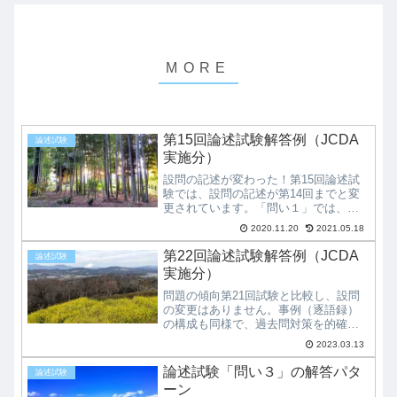
第15回論述試験解答例（JCDA
論述試験
実施分）
設問の記述が変わった！第15回論述試
験では、設問の記述が第14回までと変
更されています。「問い１」では、解
答条件に「解答用紙に記述する際に
2020.11.20
2021.05.18
は、使用した指定語句の下に必ずアン
ダーラインを引くこと」が追加されま
第22回論述試験解答例（JCDA
論述試験
した。「問い３」では相談者の問題点...
実施分）
問題の傾向第21回試験と比較し、設問
の変更はありません。事例（逐語録）
の構成も同様で、過去問対策を的確に
行えば、減点の少ない解答を記述でき
2023.03.13
ると思われます。「問い1」の解き方5
つの指定語句を使用して、事例Ⅰと事
論述試験「問い３」の解答パタ
論述試験
例Ⅱの展開の違いを記述する問題で...
ーン