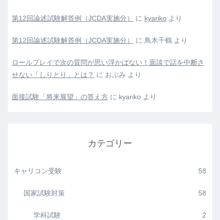
第12回論述試験解答例（JCDA実施分）
に
kyariko
より
第12回論述試験解答例（JCDA実施分）
に
鳥木千鶴
より
ロールプレイで次の質問が思い浮かばない！面談で話を中断さ
せない「しりとり」とは？
に
おぶみ
より
面接試験「将来展望」の答え方
に
kyariko
より
カテゴリー
キャリコン受験
58
国家試験対策
58
学科試験
2