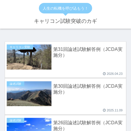
人生の転機を呼び込もう！
キャリコン試験突破のカギ
キャリコン受験
第31回論述試験解答例（JCDA実
施分）
2026.04.23
論述試験
第30回論述試験解答例（JCDA実
施分）
2025.11.09
論述試験
第26回論述試験解答例（JCDA実
施分）