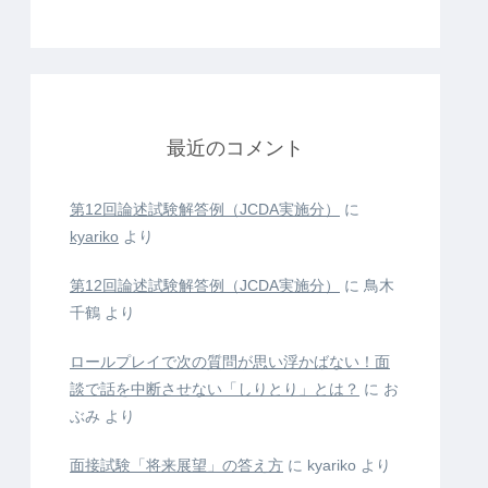
最近のコメント
第12回論述試験解答例（JCDA実施分）
に
kyariko
より
第12回論述試験解答例（JCDA実施分）
に
鳥木
千鶴
より
ロールプレイで次の質問が思い浮かばない！面
談で話を中断させない「しりとり」とは？
に
お
ぶみ
より
面接試験「将来展望」の答え方
に
kyariko
より