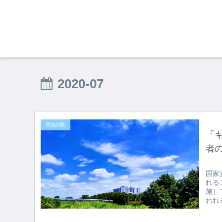
2020-07
実技試験
「
者
国家
れる
施）
われ