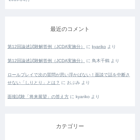
最近のコメント
第12回論述試験解答例（JCDA実施分）
に
kyariko
より
第12回論述試験解答例（JCDA実施分）
に
鳥木千鶴
より
ロールプレイで次の質問が思い浮かばない！面談で話を中断さ
せない「しりとり」とは？
に
おぶみ
より
面接試験「将来展望」の答え方
に
kyariko
より
カテゴリー